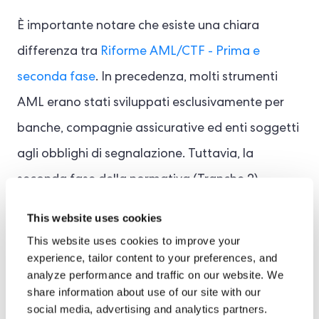
È importante notare che esiste una chiara
differenza tra
Riforme AML/CTF - Prima e
seconda fase
. In precedenza, molti strumenti
AML erano stati sviluppati esclusivamente per
banche, compagnie assicurative ed enti soggetti
agli obblighi di segnalazione. Tuttavia, la
seconda fase della normativa (Tranche 2)
coinvolge settori non finanziari più piccoli, con
This website uses cookies
minori risorse dedicate alla conformità. Per
This website uses cookies to improve your
questo motivo, il miglior software AML per la
experience, tailor content to your preferences, and
analyze performance and traffic on our website. We
seconda fase della normativa deve essere facile
share information about use of our site with our
da implementare, ma al contempo
social media, advertising and analytics partners.