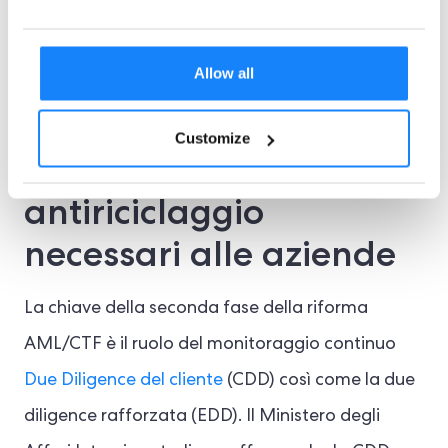
sufficientemente robusto da garantire la
conformità normativa.
Allow all
Strumenti di due
Customize
diligence sui clienti e
antiriciclaggio
necessari alle aziende
La chiave della seconda fase della riforma
AML/CTF è il ruolo del monitoraggio continuo
Due Diligence del cliente
(CDD) così come la due
diligence rafforzata (EDD). Il Ministero degli