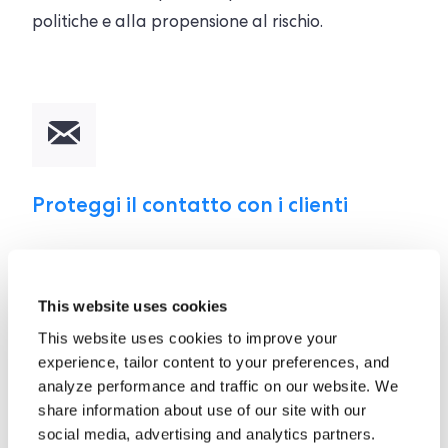
politiche e alla propensione al rischio.
Proteggi il contatto con i clienti
Configura i tuoi flussi di lavoro per raggiungere i
clienti utilizzando la nostra soluzione di verifica
This website uses cookies
dell'identità e KYC sicura, con marchio,
This website uses cookies to improve your
completamente personalizzabile e ospitata
experience, tailor content to your preferences, and
analyze performance and traffic on our website. We
ComplyCube Flow™
share information about use of our site with our
social media, advertising and analytics partners.
Assicurati che la tua raccolta di dati sia