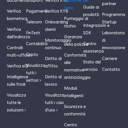
documento
trasporti
Verifica KYC
Gestione del
partner
Guide ai
caso
Verifica
Pagamenti
Verifica KYB
prodotti
Programma
biometrica
Punteggio di
Telecom
Onboarding
Startup
Integrazioni e
rischio
Verifica
clienti
FinTech
SDK
Laboratorio
dell'indirizzo
Garanzia
Monitoraggio
di
Contabilità
Centro
della polizza
Controlli
continuo
innovazione
assistenza
Cripto
multi-ufficio
Conformità
Diritto di
Carriere
Stato del
alle
Visualizza
Verifica eID
affitto
servizio
Contatto
normative
tutti i
Intelligence
Diritto al
antiriciclaggio
settori ›
sulle frodi
lavoro
Moduli
Visualizza
Visualizza
intelligenti
tutte le
tutti i casi
Sicurezza e
soluzioni ›
d'uso ›
conformità
Centro