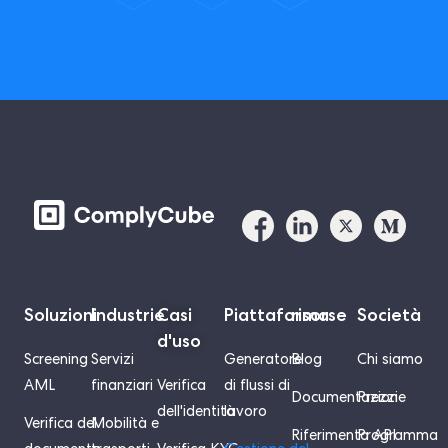
Soluzioni
Industrie
Casi
Piattaforma
risorse
Società
d'uso
Screening
Servizi
Generatore
Blog
Chi siamo
AML
finanziari
Verifica
di flussi di
Documentazione
Prezzi
dell'identità
lavoro
Verifica del
Mobilità e
Riferimento API
Programma