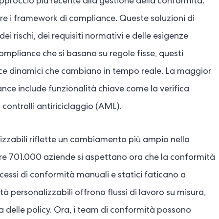
pproccio più recente alla gestione della conformità.
re i framework di compliance. Queste soluzioni di
i rischi, dei requisiti normativi e delle esigenze
compliance che si basano su regole fisse, questi
ance dinamici che cambiano in tempo reale. La maggior
ance include funzionalità chiave come la verifica
i controlli antiriciclaggio (AML).
lizzabili riflette un cambiamento più ampio nella
tre 701.000 aziende si aspettano ora che la conformità
rocessi di conformità manuali e statici faticano a
à personalizzabili offrono flussi di lavoro su misura,
 delle policy. Ora, i team di conformità possono