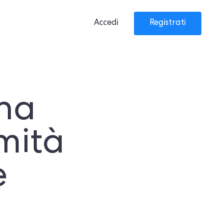
Accedi
Registrati
una
mità
e