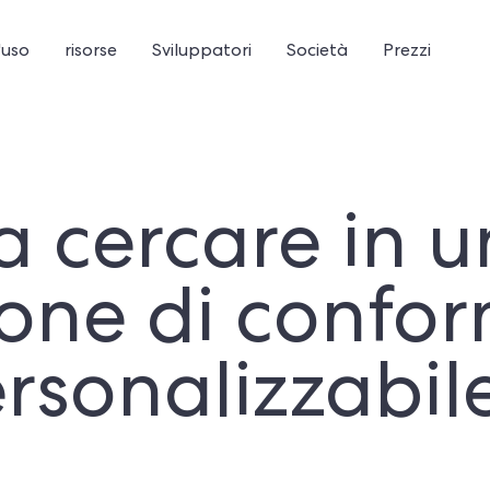
'uso
risorse
Sviluppatori
Società
Prezzi
a cercare in 
ione di confor
rsonalizzabil