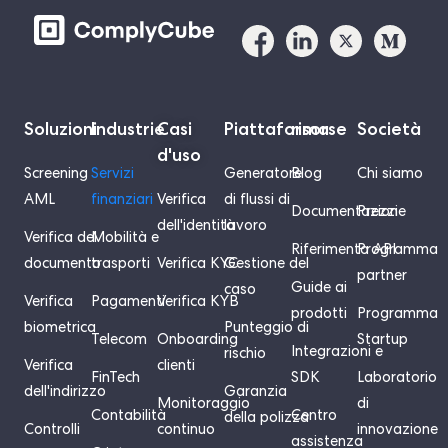
Soluzioni
Industrie
Casi
Piattaforma
risorse
Società
d'uso
Screening
Servizi
Generatore
Blog
Chi siamo
AML
finanziari
Verifica
di flussi di
Documentazione
Prezzi
dell'identità
lavoro
Verifica del
Mobilità e
Riferimento API
Programma
documento
trasporti
Verifica KYC
Gestione del
partner
Guide ai
caso
Verifica
Pagamenti
Verifica KYB
prodotti
Programma
biometrica
Punteggio di
Telecom
Onboarding
Startup
Integrazioni e
rischio
Verifica
clienti
FinTech
SDK
Laboratorio
dell'indirizzo
Garanzia
Monitoraggio
di
Contabilità
Centro
della polizza
Controlli
continuo
innovazione
assistenza