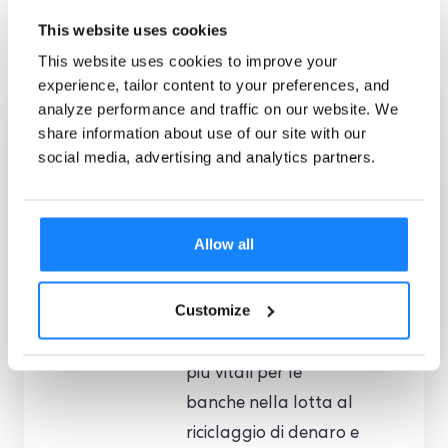
This website uses cookies
This website uses cookies to improve your
experience, tailor content to your preferences, and
analyze performance and traffic on our website. We
share information about use of our site with our
Comprensione
social media, advertising and analytics partners.
dei requisiti
KYC per le
banche
Allow all
Le soluzioni KYC e
Customize
AML stanno
diventando sempre
più vitali per le
banche nella lotta al
riciclaggio di denaro e