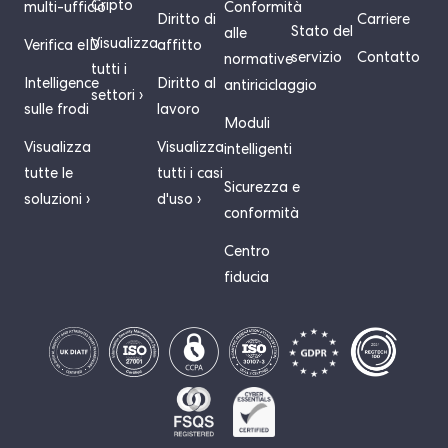
Cripto
multi-ufficio
Conformità
Diritto di
Carriere
Stato del
alle
Visualizza
Verifica eID
affitto
servizio
Contatto
normative
tutti i
Intelligence
Diritto al
antiriciclaggio
settori ›
sulle frodi
lavoro
Moduli
Visualizza
Visualizza
intelligenti
tutte le
tutti i casi
Sicurezza e
soluzioni ›
d'uso ›
conformità
Centro
fiducia