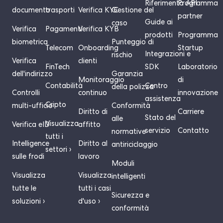
Riferimento API
Programma
documento
trasporti
Verifica KYC
Gestione del
partner
Guide ai
caso
Verifica
Pagamenti
Verifica KYB
prodotti
Programma
biometrica
Punteggio di
Telecom
Onboarding
Startup
Integrazioni e
rischio
Verifica
clienti
FinTech
SDK
Laboratorio
dell'indirizzo
Garanzia
Monitoraggio
di
Contabilità
Centro
della polizza
Controlli
continuo
innovazione
assistenza
Cripto
multi-ufficio
Conformità
Diritto di
Carriere
Stato del
alle
Visualizza
Verifica eID
affitto
servizio
Contatto
normative
tutti i
Intelligence
Diritto al
antiriciclaggio
settori ›
sulle frodi
lavoro
Moduli
Visualizza
Visualizza
intelligenti
tutte le
tutti i casi
Sicurezza e
soluzioni ›
d'uso ›
conformità