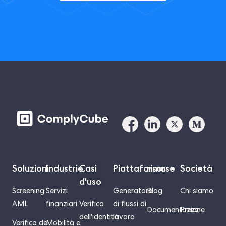
Soluzioni
Industrie
Casi
Piattaforma
risorse
Società
d'uso
Screening
Servizi
Generatore
Blog
Chi siamo
AML
finanziari
Verifica
di flussi di
Documentazione
Prezzi
dell'identità
lavoro
Verifica del
Mobilità e