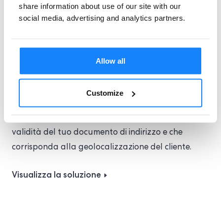
share information about use of our site with our
Verifica gli indirizzi in
social media, advertising and analytics partners.
un unico flusso
Allow all
Crea un flusso unico che acquisisca il
documento di identità, il selfie e la prova
Customize
dell'indirizzo dei tuoi clienti. Quindi esegui
subito il nostro controllo per verificare la
validità del tuo documento di indirizzo e che
corrisponda alla geolocalizzazione del cliente.
Visualizza la soluzione