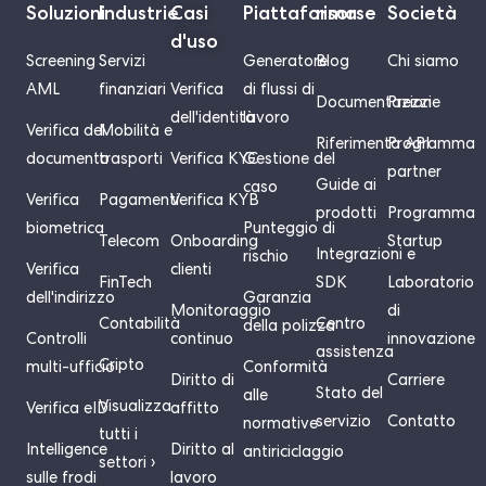
Soluzioni
Industrie
Casi
Piattaforma
risorse
Società
d'uso
Screening
Servizi
Generatore
Blog
Chi siamo
AML
finanziari
Verifica
di flussi di
Documentazione
Prezzi
dell'identità
lavoro
Verifica del
Mobilità e
Riferimento API
Programma
documento
trasporti
Verifica KYC
Gestione del
partner
Guide ai
caso
Verifica
Pagamenti
Verifica KYB
prodotti
Programma
biometrica
Punteggio di
Telecom
Onboarding
Startup
Integrazioni e
rischio
Verifica
clienti
FinTech
SDK
Laboratorio
dell'indirizzo
Garanzia
Monitoraggio
di
Contabilità
Centro
della polizza
Controlli
continuo
innovazione
assistenza
Cripto
multi-ufficio
Conformità
Diritto di
Carriere
Stato del
alle
Visualizza
Verifica eID
affitto
servizio
Contatto
normative
tutti i
Intelligence
Diritto al
antiriciclaggio
settori ›
sulle frodi
lavoro