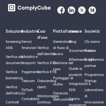
Soluzioni
Industrie
Casi
Piattaforma
risorse
Società
d'uso
Screening
Servizi
Generatore
Blog
Chi siamo
AML
finanziari
Verifica
di flussi di
Documentazione
Prezzi
dell'identità
lavoro
Verifica del
Mobilità e
Riferimento API
Programma
documento
trasporti
Verifica KYC
Gestione del
partner
Guide ai
caso
Verifica
Pagamenti
Verifica KYB
prodotti
Programma
biometrica
Punteggio di
Telecom
Onboarding
Startup
Integrazioni e
rischio
Verifica
clienti
FinTech
SDK
Laboratorio
dell'indirizzo
Garanzia
Monitoraggio
di
Contabilità
Centro
della polizza
Controlli
continuo
innovazione
assistenza