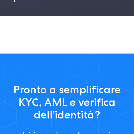
Pronto a semplificare
KYC, AML e verifica
dell’identità?