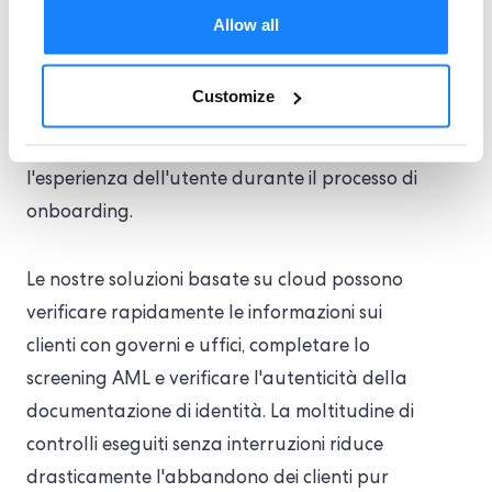
cliente non è mai stata così grande. Con l'aiuto
Allow all
delle nostre soluzioni automatizzate di
acquisizione dei dati, puoi aumentare
Customize
l'accuratezza e la qualità delle informazioni
estratte e archiviate nei tuoi database e
l'esperienza dell'utente durante il processo di
onboarding.
Le nostre soluzioni basate su cloud possono
verificare rapidamente le informazioni sui
clienti con governi e uffici, completare lo
screening AML e verificare l'autenticità della
documentazione di identità. La moltitudine di
controlli eseguiti senza interruzioni riduce
drasticamente l'abbandono dei clienti pur