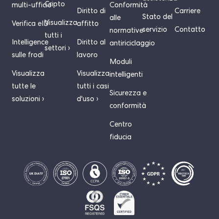
Cripto
multi-ufficio
Conformità
Diritto di
Carriere
Stato del
alle
Visualizza
Verifica eID
affitto
servizio
Contatto
normative
tutti i
Intelligence
Diritto al
antiriciclaggio
settori ›
sulle frodi
lavoro
Moduli
Visualizza
Visualizza
intelligenti
tutte le
tutti i casi
Sicurezza e
soluzioni ›
d'uso ›
conformità
Centro
fiducia