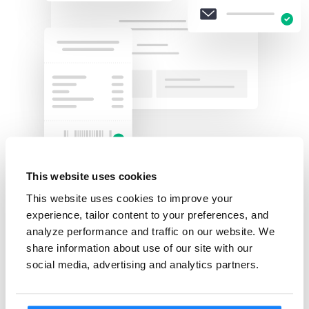
This website uses cookies
CONFORMITÀ IN BASE ALLA
PROGETTAZIONE
This website uses cookies to improve your
experience, tailor content to your preferences, and
Più controlli in pochi
analyze performance and traffic on our website. We
secondi
share information about use of our site with our
social media, advertising and analytics partners.
L'importanza di abbreviare il percorso del