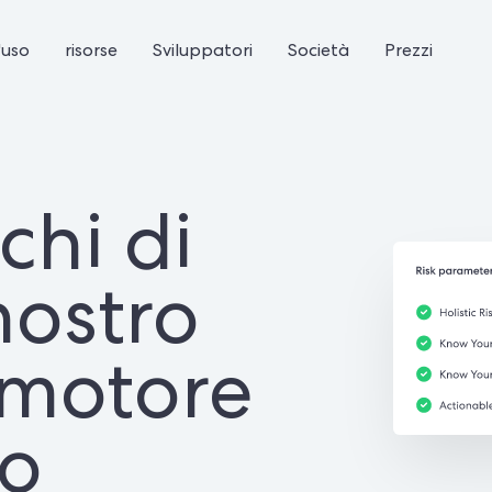
'uso
risorse
Sviluppatori
Società
Prezzi
schi di
nostro
 motore
io