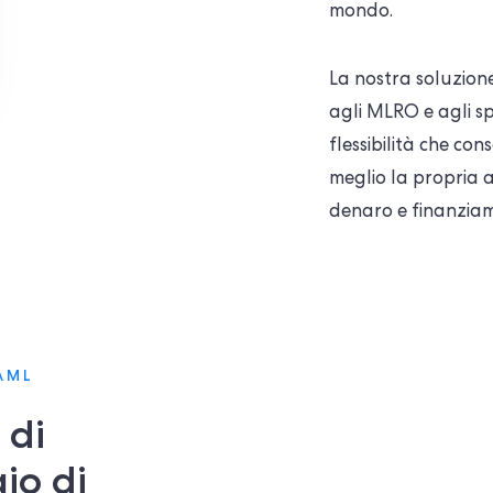
mondo.
La nostra soluzione
agli MLRO e agli spe
flessibilità che co
meglio la propria at
denaro e finanziam
 AML
 di
gio di