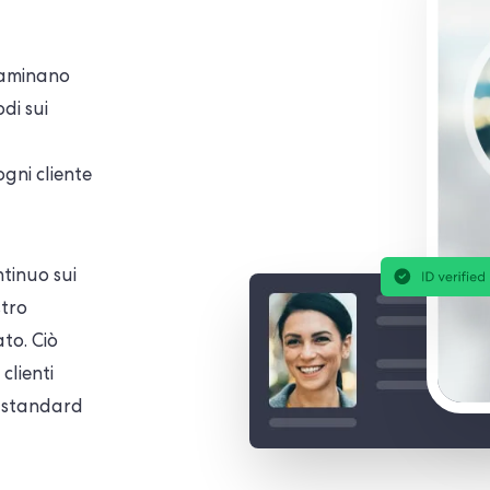
esaminano
di sui
gni cliente
tinuo sui
stro
to. Ciò
clienti
) standard