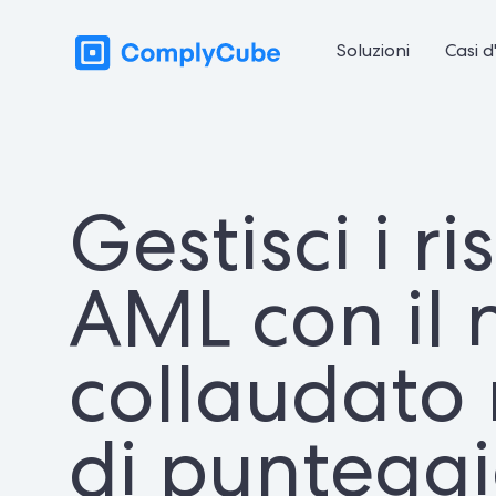
Soluzioni
Casi d
Gestisci i ri
AML con il 
collaudato
di puntegg