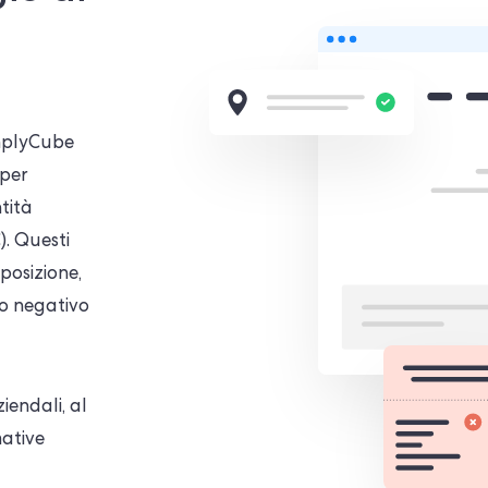
omplyCube
 per
ntità
). Questi
 posizione,
co negativo
iendali, al
mative