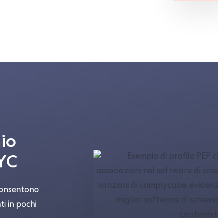
hio
KYC
 consentono
ti in pochi