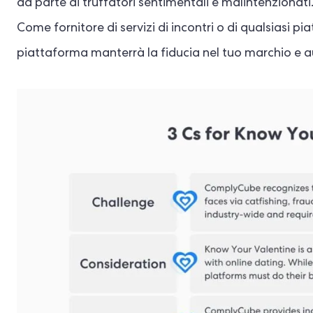
da parte di truffatori sentimentali e malintenzionati.
Come fornitore di servizi di incontri o di qualsiasi p
piattaforma manterrà la fiducia nel tuo marchio e a