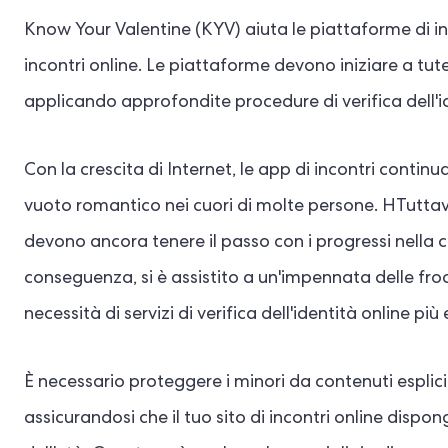
Know Your Valentine (KYV) aiuta le piattaforme di inco
incontri online. Le piattaforme devono iniziare a tute
applicando approfondite procedure di verifica dell'i
Con la crescita di Internet, le app di incontri conti
vuoto romantico nei cuori di molte persone. H
Tuttav
devono ancora tenere il passo con i progressi nella c
conseguenza, si è assistito a un'impennata delle frodi 
necessità di servizi di verifica dell'identità online più 
È necessario proteggere i minori da contenuti esplici
assicurandosi che il tuo sito di incontri online dispo