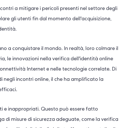
ntri a mitigare i pericoli presenti nel settore degli
lare gli utenti fin dal momento dell'acquisizione,
dentità.
nuano a conquistare il mondo
. In realtà, loro
colmare il
ia, le innovazioni nella verifica dell'identità online
onnettività Internet e nelle tecnologie correlate.
Di
negli incontri online, il che ha amplificato la
efficaci.
ti e inappropriati. Questo può essere fatto
nga di misure di sicurezza adeguate, come la verifica