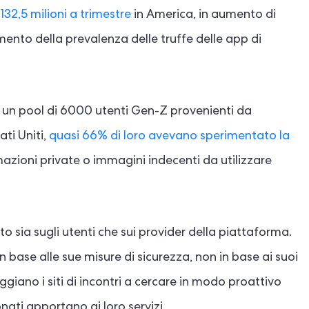
132,5 milioni a trimestre
in America, in aumento di
umento della prevalenza delle truffe delle app di
un pool di 6000 utenti Gen-Z provenienti da
ati Uniti,
quasi 66% di loro avevano sperimentato la
ormazioni private o immagini indecenti da utilizzare
to sia sugli utenti che sui provider della piattaforma.
n base alle sue misure di sicurezza, non in base ai suoi
raggiano i siti di incontri a cercare in modo proattivo
onati apportano ai loro servizi.