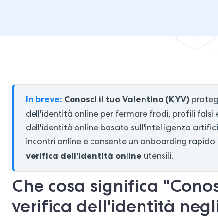
In breve:
Conosci il tuo Valentino (KYV)
protegg
dell'identità online per fermare frodi, profili falsi
dell'identità online basato sull'intelligenza artif
incontri online e consente un onboarding rapido e
verifica dell'identità online
utensili.
Che cosa significa "Conosc
verifica dell'identità negl