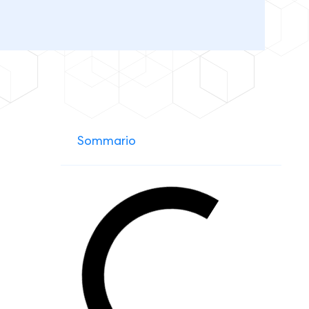
Sommario