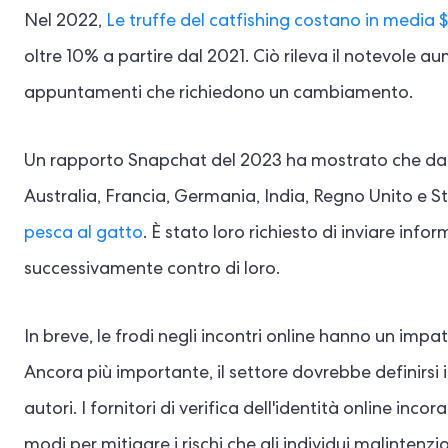
Nel 2022,
Le truffe del catfishing costano in media $
oltre 10% a partire dal 2021. Ciò rileva il notevole a
appuntamenti che richiedono un cambiamento.
Un rapporto Snapchat del 2023 ha mostrato che da 
Australia, Francia, Germania, India, Regno Unito e St
pesca al gatto
. È stato loro richiesto di inviare inf
successivamente contro di loro.
In breve, le frodi negli incontri online hanno un impat
Ancora più importante, il settore dovrebbe definirsi i
autori.
I fornitori di verifica dell'identità online inco
modi per mitigare i rischi che gli individui malintenzi