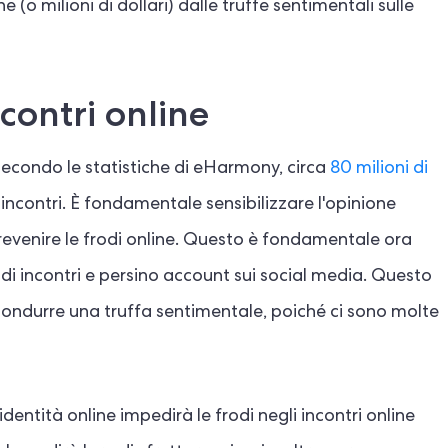
(o milioni di dollari) dalle truffe sentimentali sulle
ncontri online
Secondo le statistiche di eHarmony, circa
80 milioni di
 incontri. È fondamentale sensibilizzare l'opinione
 prevenire le frodi online. Questo è fondamentale ora
di incontri e persino account sui social media. Questo
ondurre una truffa sentimentale, poiché ci sono molte
identità online impedirà le frodi negli incontri online