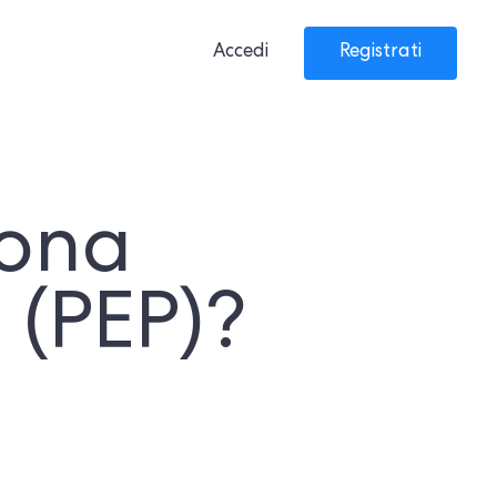
Accedi
Registrati
sona
 (PEP)?