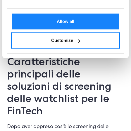
fornire una verifica a più livelli,
personalizzata in base ai rischi
specifici del settore e del paese,
Allow all
supportando sia la conformità KYC
che AML.
Customize
Caratteristiche
principali delle
soluzioni di screening
delle watchlist per le
FinTech
Dopo aver appreso cos'è lo screening delle