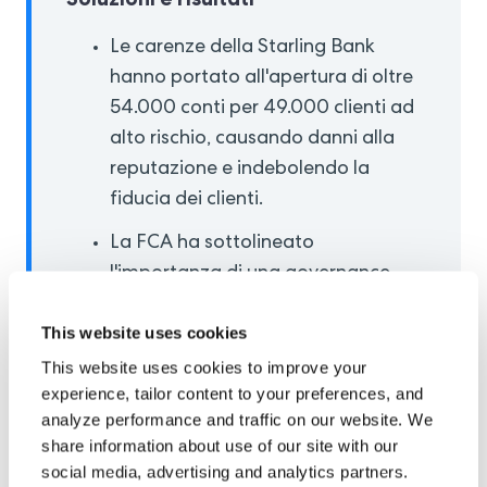
Le carenze della Starling Bank
hanno portato all'apertura di oltre
54.000 conti per 49.000 clienti ad
alto rischio, causando danni alla
reputazione e indebolendo la
fiducia dei clienti.
La FCA ha sottolineato
l'importanza di una governance
solida, sottolineando che la
This website uses cookies
supervisione dell'alta dirigenza e la
formazione del personale sono
This website uses cookies to improve your
experience, tailor content to your preferences, and
essenziali per una valutazione
analyze performance and traffic on our website. We
efficace del rischio.
share information about use of our site with our
ComplyCube è stata in grado di
social media, advertising and analytics partners.