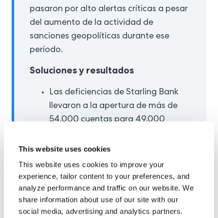
pasaron por alto alertas críticas a pesar
del aumento de la actividad de
sanciones geopolíticas durante ese
período.
Soluciones y resultados
Las deficiencias de Starling Bank
llevaron a la apertura de más de
54.000 cuentas para 49.000
clientes de alto riesgo, lo que causó
daños a la reputación y erosionó la
This website uses cookies
confianza de los clientes.
This website uses cookies to improve your
experience, tailor content to your preferences, and
La FCA citó la importancia de una
analyze performance and traffic on our website. We
gobernanza sólida y señaló que la
share information about use of our site with our
supervisión de la alta dirección y la
social media, advertising and analytics partners.