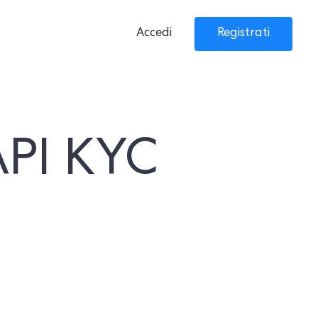
Accedi
Registrati
API KYC