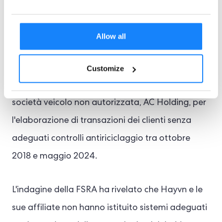
finanziari (FSRA) di Abu Dhabi ha imposto una
multa totale di $12,45 milioni a Hayvn Group e al
Allow all
suo ex CEO, Christopher Flinos, per gravi
violazioni delle normative antiriciclaggio. Le
Customize
violazioni riguardavano la gestione di una
società veicolo non autorizzata, AC Holding, per
l'elaborazione di transazioni dei clienti senza
adeguati controlli antiriciclaggio tra ottobre
2018 e maggio 2024.
L'indagine della FSRA ha rivelato che Hayvn e le
sue affiliate non hanno istituito sistemi adeguati