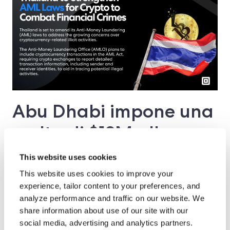
Abu Dhabi impone una
multa di $12M alla
società di criptovalute
This website uses cookies
Hayvn per violazioni
This website uses cookies to improve your
experience, tailor content to your preferences, and
AML
analyze performance and traffic on our website. We
share information about use of our site with our
social media, advertising and analytics partners.
L'Autorità di regolamentazione dei servizi