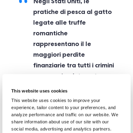
Negli Stati Uniti, le
pratiche di pesca al gatto
legate alle truffe
romantiche
rappresentano il
le
maggiori perdite
finanziarie tra tutti i crimini
commessi su Internet.
This website uses cookies
Lo ha riferito la CNN quasi
20.000 americani
This website uses cookies to improve your
hanno perso la scioccante cifra di $740 milioni
experience, tailor content to your preferences, and
ciascuno a queste forme di frode sentimentale
analyze performance and traffic on our website. We
share information about use of our site with our
solo nel 2022. La FTC ha dichiarato che il costo
social media, advertising and analytics partners.