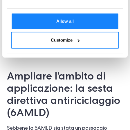
significare che l'UE ha riconosciuto i rischi posti
dalle valute digitali non regolamentate. Con la
Allow all
5AMLD, l'Europa ha effettivamente posto i
servizi di criptovaluta sullo stesso piano
Customize
normativo delle banche e dei servizi finanziari
tradizionali.
Ampliare l’ambito di
applicazione: la sesta
direttiva antiriciclaggio
(6AMLD)
Sebbene la 5AMLD sia stata un passaggio