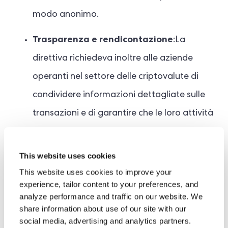
modo anonimo.
Trasparenza e rendicontazione
:La
direttiva richiedeva inoltre alle aziende
operanti nel settore delle criptovalute di
condividere informazioni dettagliate sulle
transazioni e di garantire che le loro attività
fossero trasparenti e tracciabili, il che
aiutava le autorità a monitorare potenziali
This website uses cookies
attività illecite.
This website uses cookies to improve your
experience, tailor content to your preferences, and
analyze performance and traffic on our website. We
Ciò ha segnato un momento cruciale nella
share information about use of our site with our
regolamentazione delle criptovalute in Europa, a
social media, advertising and analytics partners.