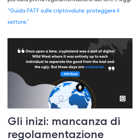
“Guida FATF sulle criptovalute: proteggere il
settore.”
Gli inizi: mancanza di
regolamentazione