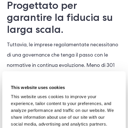
Progettato per
garantire la fiducia su
larga scala.
Tuttavia, le imprese regolamentate necessitano
di una governance che tenga il passo con le
normative in continua evoluzione. Meno di 301
istituzioni dell'UE hanno condotto un'analisi
approfondita delle proprie pratiche
This website uses cookies
antiriciclaggio secondo i rapporti di ricerca AML
This website uses cookies to improve your
experience, tailor content to your preferences, and
2026 di PwC. Inoltre, è probabile che solo un
analyze performance and traffic on our website. We
terzo di esse sia conforme entro la prossima
share information about use of our site with our
social media, advertising and analytics partners.
scadenza di luglio 2027.
Regolamento UE