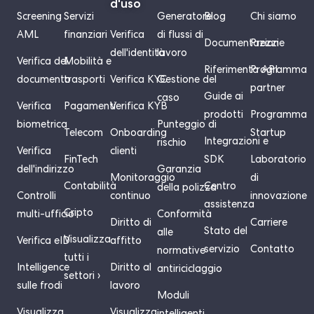
d'uso
Screening
Servizi
Generatore
Blog
Chi siamo
AML
finanziari
Verifica
di flussi di
Documentazione
Prezzi
dell'identità
lavoro
Verifica del
Mobilità e
Riferimento API
Programma
documento
trasporti
Verifica KYC
Gestione del
partner
Guide ai
caso
Verifica
Pagamenti
Verifica KYB
prodotti
Programma
biometrica
Punteggio di
Telecom
Onboarding
Startup
Integrazioni e
rischio
Verifica
clienti
FinTech
SDK
Laboratorio
dell'indirizzo
Garanzia
Monitoraggio
di
Contabilità
Centro
della polizza
Controlli
continuo
innovazione
assistenza
Cripto
multi-ufficio
Conformità
Diritto di
Carriere
Stato del
alle
Visualizza
Verifica eID
affitto
servizio
Contatto
normative
tutti i
Intelligence
Diritto al
antiriciclaggio
settori ›
sulle frodi
lavoro
Moduli
Visualizza
Visualizza