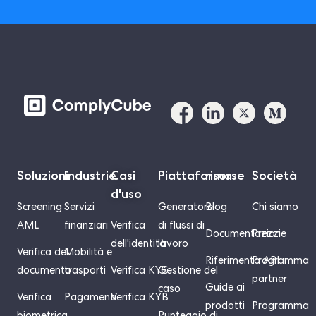
Soluzioni
Industrie
Casi
Piattaforma
risorse
Società
d'uso
Screening
Servizi
Generatore
Blog
Chi siamo
AML
finanziari
Verifica
di flussi di
Documentazione
Prezzi
dell'identità
lavoro
Verifica del
Mobilità e
Riferimento API
Programma
documento
trasporti
Verifica KYC
Gestione del
partner
Guide ai
caso
Verifica
Pagamenti
Verifica KYB
prodotti
Programma