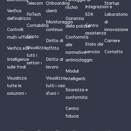
biometrica
Punteggio di
Telecom
Onboarding
Startup
Integrazioni e
rischio
Verifica
clienti
FinTech
SDK
Laboratorio
dell'indirizzo
Garanzia
Monitoraggio
di
Contabilità
Centro
della polizza
Controlli
continuo
innovazione
assistenza
Cripto
multi-ufficio
Conformità
Diritto di
Carriere
Stato del
alle
Visualizza
Verifica eID
affitto
servizio
Contatto
normative
tutti i
Intelligence
Diritto al
antiriciclaggio
settori ›
sulle frodi
lavoro
Moduli
Visualizza
Visualizza
intelligenti
tutte le
tutti i casi
Sicurezza e
soluzioni ›
d'uso ›
conformità
Centro
fiducia