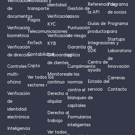
Verificación
Movilidad y
Referencia de
Programa
identidad
de
transporte
Gestión de
la API
de socios
documentos
Verificación
casos
Pagos
Guías de
Programa
KYC
Verificación
Puntuación
Telecomunicaciones
productos
para
biométrica
Verificación
de riesgo
Startups
FinTech
Integraciones y
KYB
Verificación
Garantía de
SDK
Laboratorio
Contabilidad
de dirección
Onboarding
póliza
de
Centro de
de clientes
Cripto
Controles
Cumplimiento
Innovación
ayuda
multi-
Monitoreo
de las
Ver todos los
Carreras
Estado del
oficina
continuo
normas
sectores ›
servicio
Contacto
contra el
Verificación
Derecho a
blanqueo de
de
alquilar
capitales
identidad
Derecho al
electrónica
Formularios
trabajo
inteligentes
Inteligencia
Ver todos