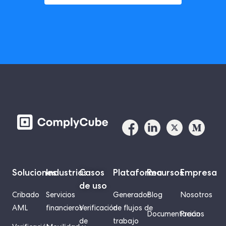
Soluciones
Industrias
Casos
Plataforma
Recursos
Empresa
de uso
Cribado
Servicios
Generador
Blog
Nosotros
AML
financieros
Verificación
de flujos de
Documentación
Precios
de
trabajo