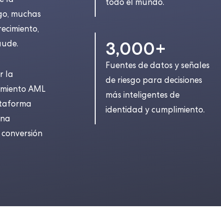
e la
todo el mundo.
rgo, muchas
ecimiento,
3,000+
aude.
Fuentes de datos y señales
r la
de riesgo para decisiones
limiento AML
más inteligentes de
ataforma
identidad y cumplimiento.
una
 conversión