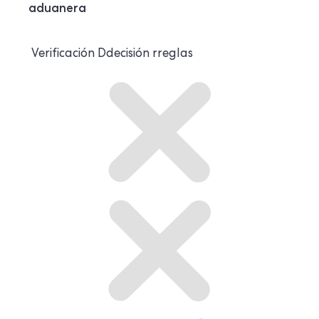
aduanera
Verificación
D
decisión
r
reglas