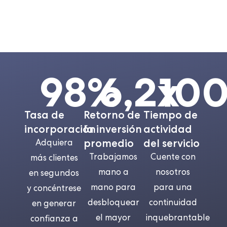
98%
6,2x
10
Tasa de
Retorno de
Tiempo de
incorporación
la inversión
actividad
promedio
del servicio
Adquiera
Trabajamos
Cuente con
más clientes
mano a
nosotros
en segundos
mano para
para una
y concéntrese
desbloquear
continuidad
en generar
el mayor
inquebrantable
confianza a