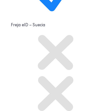
Freja eID – Suecia