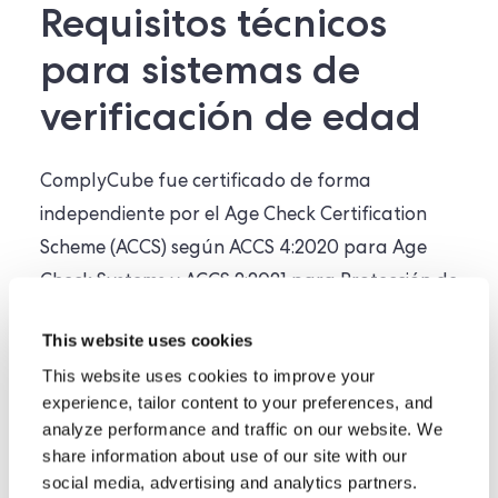
Requisitos técnicos
para sistemas de
verificación de edad
ComplyCube fue certificado de forma
independiente por el Age Check Certification
Scheme (ACCS) según ACCS 4:2020 para Age
Check Systems y ACCS 2:2021 para Protección de
datos y privacidad, incorporando PAS
This website uses cookies
cero no conformidades
1296:2018, con
. Esto
This website uses cookies to improve your
subraya el compromiso de ComplyCube con
experience, tailor content to your preferences, and
proteger a menores en línea
en diversos
analyze performance and traffic on our website. We
share information about use of our site with our
sectores.
social media, advertising and analytics partners.