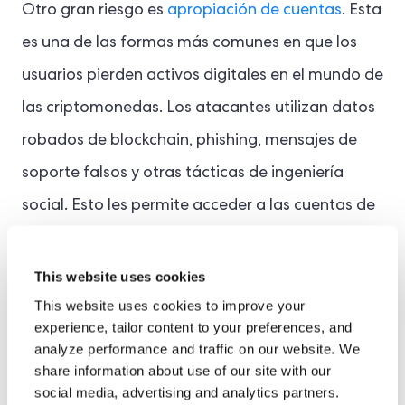
Otro gran riesgo es
apropiación de cuentas
. Esta
es una de las formas más comunes en que los
usuarios pierden activos digitales en el mundo de
las criptomonedas. Los atacantes utilizan datos
robados de blockchain, phishing, mensajes de
soporte falsos y otras tácticas de ingeniería
social. Esto les permite acceder a las cuentas de
los usuarios y transferir fondos antes de que la
víctima se dé cuenta.
This website uses cookies
This website uses cookies to improve your
experience, tailor content to your preferences, and
Sin embargo, el riesgo empeora cuando los
analyze performance and traffic on our website. We
delincuentes y estafadores recopilan datos
share information about use of our site with our
social media, advertising and analytics partners.
privados que les ayudan a evadir los controles de