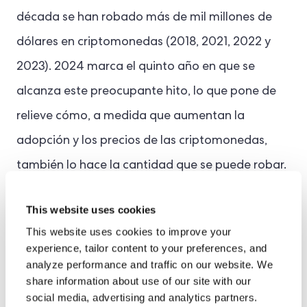
década se han robado más de mil millones de
dólares en criptomonedas (2018, 2021, 2022 y
2023). 2024 marca el quinto año en que se
alcanza este preocupante hito, lo que pone de
relieve cómo, a medida que aumentan la
adopción y los precios de las criptomonedas,
también lo hace la cantidad que se puede robar.
En 2024, los fondos robados aumentaron
This website uses cookies
aproximadamente
21.07% año tras año (YoY)
a
This website uses cookies to improve your
$2.2 mil millones, y el número de incidentes de
experience, tailor content to your preferences, and
piratería individuales aumentó de 282 en 2023 a
analyze performance and traffic on our website. We
share information about use of our site with our
303 en 2024”.
social media, advertising and analytics partners.