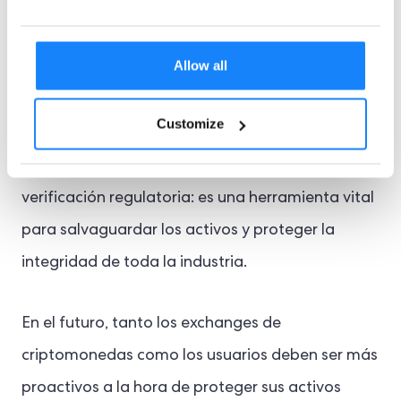
Con un aumento de más de 211 TP6T en la
Allow all
cantidad de fondos robados en 2024, está claro
que no podemos permitirnos tomar estas
Customize
amenazas a la ligera. La verificación de
identidad ya no es solo una casilla de
verificación regulatoria: es una herramienta vital
para salvaguardar los activos y proteger la
integridad de toda la industria.
En el futuro, tanto los exchanges de
criptomonedas como los usuarios deben ser más
proactivos a la hora de proteger sus activos