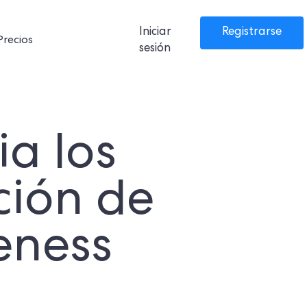
Iniciar
Registrarse
Precios
sesión
a los
ción de
eness