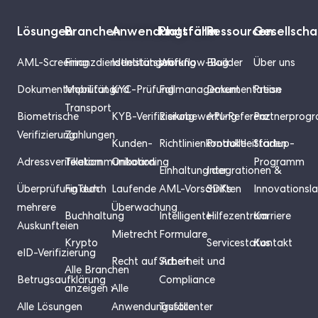
Lösungen
Branchen
Anwendungsfälle
Plattform
Ressourcen
Gesellscha
AML-Screening
Finanzdienstleistungen
Identitätsprüfung
Workflow-Builder
Blog
Über uns
Dokumentenprüfung
Mobilität und
KYC-Prüfung
Fallmanagement
Dokumentation
Preise
Transport
Biometrische
KYB-Verifizierung
Risikobewertung
API-Referenz
Partnerprog
Verifizierung
Zahlungen
Kunden-
Richtlinienkontrolle
Produktleitfäden
Startup-
Adressverifikation
Telekommunikation
Onboarding
Programm
Einhaltung der
Integrationen &
Überprüfung durch
FinTech
Laufende
AML-Vorschriften
SDKs
Innovationsl
mehrere
Überwachung
Buchhaltung
Intelligente
Hilfezentrum
Karriere
Auskunfteien
Mietrecht
Formulare
Krypto
Servicestatus
Kontakt
eID-Verifizierung
Recht auf Arbeit
Sicherheit und
Alle Branchen
Betrugsaufklärung
Compliance
anzeigen ›
Alle
Alle Lösungen
Anwendungsfälle
Trustcenter