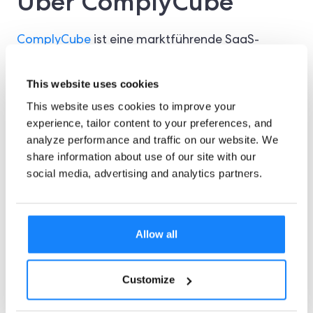
Über ComplyCube
ComplyCube
ist eine marktführende SaaS-
Plattform für Identitätsprüfung (IDV),
This website uses cookies
Geldwäschebekämpfung (AML) und Know Your
This website uses cookies to improve your
Customer (KYC)-Compliance für Kunden in den
experience, tailor content to your preferences, and
analyze performance and traffic on our website. We
Bereichen Finanzdienstleistungen, Transport,
share information about use of our site with our
Gesundheitswesen, E-Commerce,
social media, advertising and analytics partners.
Kryptowährung, FinTech, Telekommunikation und
mehr mehr.
Allow all
Die ISO-zertifizierte Plattform von ComplyCube
Customize
bietet mit Low/No-Code-Lösungen, API, mobilen