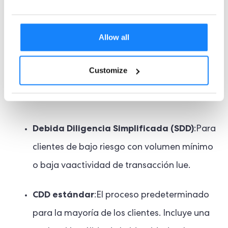
La CDD es el proceso de evaluar el nivel de riesgo
asociado con un nuevo cliente y luego
Allow all
implementar las verificaciones pertinentes de
acuerdo con la calificación de riesgo asignada.
Customize
controles de diligencia debida
Se requerirá seguir
uno de tres procesos:
Debida Diligencia Simplificada (SDD)
:Para
clientes de bajo riesgo con volumen mínimo
o baja va
actividad de transacción lue.
CDD estándar
:El proceso predeterminado
para la mayoría de los clientes.
Incluye una