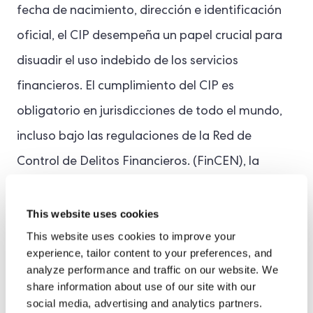
fecha de nacimiento, dirección e identificación
oficial, el CIP desempeña un papel crucial para
disuadir el uso indebido de los servicios
financieros. El cumplimiento del CIP es
obligatorio en jurisdicciones de todo el mundo,
incluso bajo las regulaciones de la Red de
Control de Delitos Financieros.
(
FinCEN), la
Grupo de Acción Financiera Internacional (GAFI)
,
y el
Grupo Directivo Conjunto sobre Blanqueo de
This website uses cookies
This website uses cookies to improve your
Capitales del Reino Unido (JMLSG)
guía.
experience, tailor content to your preferences, and
analyze performance and traffic on our website. We
Diligencia debida del cliente (CDD)
share information about use of our site with our
social media, advertising and analytics partners.