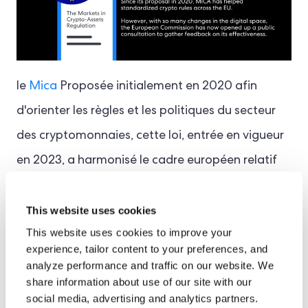
le
Mica
Proposée initialement en 2020 afin
d'orienter les règles et les politiques du secteur
des cryptomonnaies, cette loi, entrée en vigueur
en 2023, a harmonisé le cadre européen relatif
aux crypto-actifs, aux stablecoins, aux
émetteurs et aux prestataires de services de
This website uses cookies
This website uses cookies to improve your
crypto-actifs (PSCA).
experience, tailor content to your preferences, and
analyze performance and traffic on our website. We
share information about use of our site with our
Une fois pleinement mise en œuvre, la
social media, advertising and analytics partners.
Commission européenne recueille les avis des