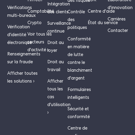
FinTech
SDK
Laboratoire
des risques
Intégration
Vérifications
d'innovation
Comptabilité
Centre d'aide
des clients
Contrôle
multi-bureaux
Carrières
des
Crypto
État du service
Surveillance
Vérification
politiques
Contacter
continue
Voir tous les
d'identité
Conformité
secteurs
électronique
Droit au
en matière
d'activité ›
loyer
Renseignements
de lutte
sur la fraude
Droit au
contre le
travail
blanchiment
Afficher toutes
d'argent
les solutions ›
Afficher
tous les
Formulaires
cas
intelligents
d'utilisation
Sécurité et
›
conformité
Centre de