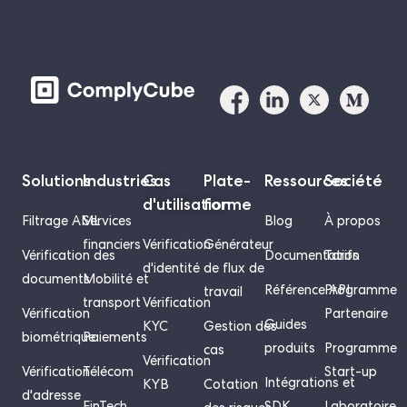
Solutions
Industries
Cas
Plate-
Ressources
Société
d'utilisation
forme
Filtrage AML
Services
Blog
À propos
financiers
Vérification
Générateur
Vérification des
Documentation
Tarifs
d'identité
de flux de
documents
Mobilité et
Référence API
Programme
travail
transport
Vérification
Vérification
Partenaire
Guides
KYC
Gestion des
biométrique
Paiements
produits
Programme
cas
Vérification
Vérification
Télécom
Start-up
Intégrations et
KYB
Cotation
d'adresse