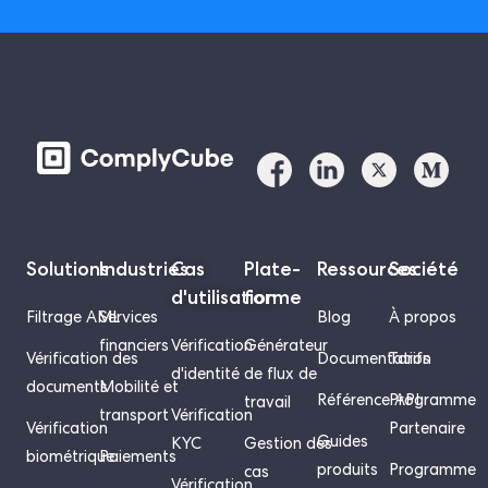
Solutions
Industries
Cas
Plate-
Ressources
Société
d'utilisation
forme
Filtrage AML
Services
Blog
À propos
financiers
Vérification
Générateur
Vérification des
Documentation
Tarifs
d'identité
de flux de
documents
Mobilité et
Référence API
Programme
travail
transport
Vérification
Vérification
Partenaire
Guides
KYC
Gestion des
biométrique
Paiements
produits
Programme
cas
Vérification