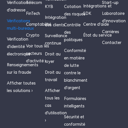
Vérification
Télécom
Start-up
Intégrations et
KYB
Cotation
d'adresse
FinTech
SDK
Laboratoire
des risques
Intégration
Vérifications
d'innovation
Comptabilité
Centre d'aide
des clients
Contrôle
multi-bureaux
Carrières
des
Crypto
État du service
Surveillance
Vérification
politiques
Contacter
continue
Voir tous les
d'identité
Conformité
secteurs
électronique
Droit au
en matière
d'activité ›
loyer
Renseignements
de lutte
sur la fraude
Droit au
contre le
travail
blanchiment
Afficher toutes
d'argent
les solutions ›
Afficher
tous les
Formulaires
cas
intelligents
d'utilisation
Sécurité et
›
conformité