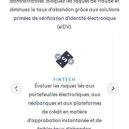
administratives, bloquez les risques de fraude et
diminuez le taux d'abandon grâce aux solutions
primées de vérification d'identité électronique
(eIDV).
FINTECH
Évaluer les risques liés aux
portefeuilles électroniques, aux
néobanques et aux plateformes
ex
de crédit en matière
d
d'approbation instantanée et de