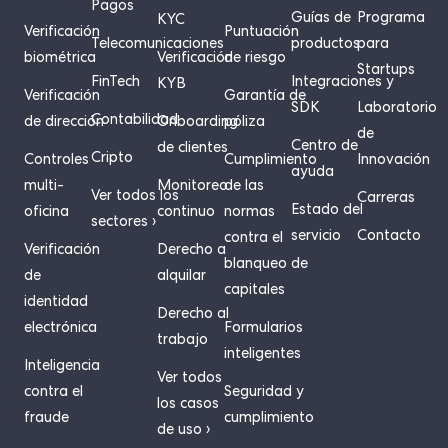
Pagos
Guías de
Programa
KYC
Verificación
Puntuación
Telecomunicaciones
productos
para
biométrica
Verificación
de riesgo
Startups
FinTech
Integraciones y
KYB
Verificación
Garantía de
SDK
Laboratorio
Contabilidad
de dirección
Onboarding
póliza
de
Centro de
de clientes
Cripto
Controles
Cumplimiento
Innovación
ayuda
multi-
Monitoreo
de las
Ver todos los
Carreras
Estado del
oficina
continuo
normas
sectores ›
servicio
Contacto
contra el
Verificación
Derecho a
blanqueo de
de
alquilar
capitales
identidad
Derecho al
electrónica
Formularios
trabajo
inteligentes
Inteligencia
Ver todos
contra el
Seguridad y
los casos
fraude
cumplimiento
de uso ›