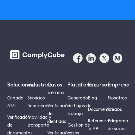
Soluciones
Industrias
Casos
Plataforma
Recursos
Empresa
de uso
Cribado
Servicios
Generador
Blog
Nosotros
AML
financieros
Verificación
de flujos de
Documentación
Precios
de
trabajo
Verificación
Movilidad y
Referencia de
Programa
identidad
de
transporte
Gestión de
la API
de socios
documentos
Verificación
casos