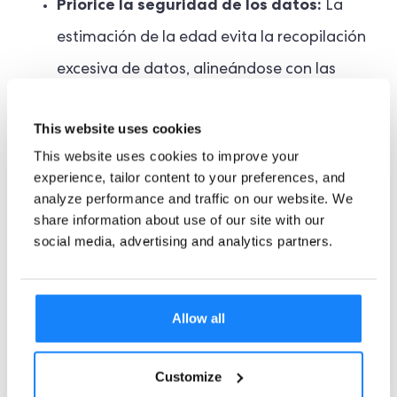
Priorice la seguridad de los datos:
La
estimación de la edad evita la recopilación
excesiva de datos, alineándose con las
normas de privacidad de datos de primer
This website uses cookies
nivel.
This website uses cookies to improve your
experience, tailor content to your preferences, and
La función de estimación de edad de
analyze performance and traffic on our website. We
ComplyCube proporciona un método perfecto
share information about use of our site with our
social media, advertising and analytics partners.
para verificar la edad. Al minimizar las barreras
de los usuarios y aumentar las tasas de
conversión, combina armoniosamente eficiencia
Allow all
con confiabilidad.
Customize