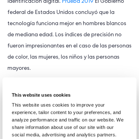
identificación digital.
Prueba 2019
El Gobierno
federal de Estados Unidos concluyó que la
tecnología funciona mejor en hombres blancos
de mediana edad. Los índices de precisión no
fueron impresionantes en el caso de las personas
de color, las mujeres, los niños y las personas
mayores.
Estamos viendo cómo la
This website uses cookies
tecnología del siglo XXI se
This website uses cookies to improve your
amplifica
Sesgos del siglo
experience, tailor content to your preferences, and
analyze performance and traffic on our website. We
XX.
share information about use of our site with our
social media, advertising and analytics partners.