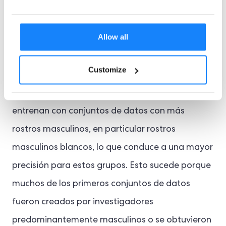
“Estamos viendo que la tecnología del siglo XXI
amplifica los prejuicios del siglo XX”, advierte la
Allow all
abogada de derechos civiles Maya Johnson. “Es
una discriminación digital, pura y simple”. La
Customize
desigualdad en la tecnología de verificación
facial se produce porque estos sistemas se
entrenan con conjuntos de datos con más
rostros masculinos, en particular rostros
masculinos blancos, lo que conduce a una mayor
precisión para estos grupos. Esto sucede porque
muchos de los primeros conjuntos de datos
fueron creados por investigadores
predominantemente masculinos o se obtuvieron