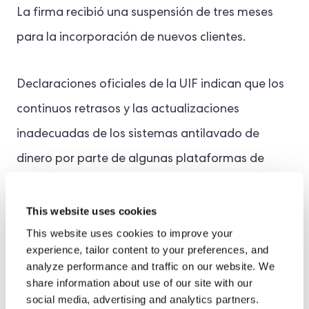
La firma recibió una suspensión de tres meses
para la incorporación de nuevos clientes.
Declaraciones oficiales de la UIF indican que los
continuos retrasos y las actualizaciones
inadecuadas de los sistemas antilavado de
dinero por parte de algunas plataformas de
intercambio han llevado a los reguladores a
sustituir las advertencias por medidas punitivas.
This website uses cookies
This website uses cookies to improve your
Los proveedores de servicios de pago virtuales
experience, tailor content to your preferences, and
(VASP) en Corea del Sur están sintiendo la
analyze performance and traffic on our website. We
share information about use of our site with our
presión, y los participantes más débiles se
social media, advertising and analytics partners.
enfrentan a la posibilidad de una disolución total