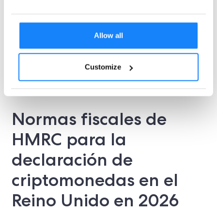
si no cumplen con las estrictas exigencias
regulatorias.
Allow all
Customize
Para más información sobre esta historia, haga
clic
aquí
.
Normas fiscales de
HMRC para la
declaración de
criptomonedas en el
Reino Unido en 2026