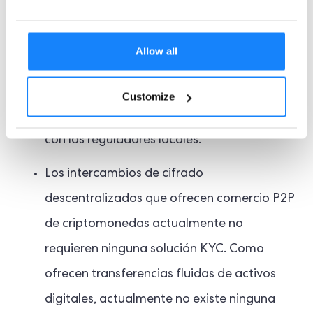
internacional y al mismo tiempo mitiga la
posibilidad de multas ALD.
Allow all
Un DEX que opera con activos del mundo
real (RWA) tokenizados también debe
Customize
iniciar un proceso CIP e IDV si desea cumplir
con los reguladores locales.
Los intercambios de cifrado
descentralizados que ofrecen comercio P2P
de criptomonedas actualmente no
requieren ninguna solución KYC. Como
ofrecen transferencias fluidas de activos
digitales, actualmente no existe ninguna