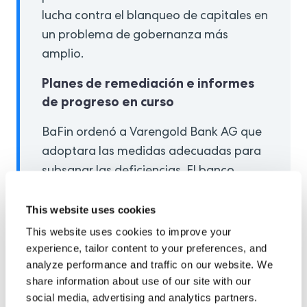
lucha contra el blanqueo de capitales en
un problema de gobernanza más
amplio.
Planes de remediación e informes
de progreso en curso
BaFin ordenó a Varengold Bank AG que
adoptara las medidas adecuadas para
subsanar las deficiencias. El banco
presentó un plan de subsanación por
escrito y se le exigió que proporcionara
This website uses cookies
informes periódicos sobre el progreso, lo
This website uses cookies to improve your
que refleja el tipo de respuesta
experience, tailor content to your preferences, and
analyze performance and traffic on our website. We
estructurada que los bancos requieren
share information about use of our site with our
cada vez más de los programas
social media, advertising and analytics partners.
informáticos modernos de