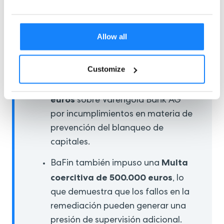
cumplimiento en materia de prevención
del blanqueo de capitales.
Allow all
Soluciones y resultados
Customize
BaFin impuso una multa
3,3 millones de
administrativa de
euros
sobre Varengold Bank AG
por incumplimientos en materia de
prevención del blanqueo de
capitales.
Multa
BaFin también impuso una
coercitiva de 500.000 euros
, lo
que demuestra que los fallos en la
remediación pueden generar una
presión de supervisión adicional.