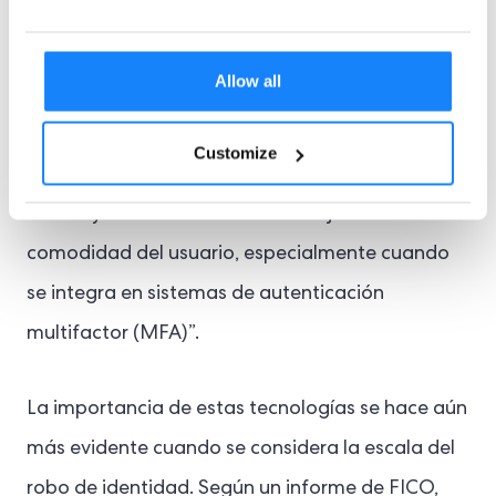
fraude en tiempo real.
Como destaca la revista
Brilliance Security, “las tecnologías biométricas
Allow all
ofrecen una forma más segura y confiable de
verificar identidades de usuarios
Esta capa
Customize
adicional de seguridad ayuda a prevenir el
fraude y el robo de identidad. Mejora la
comodidad del usuario, especialmente cuando
se integra en sistemas de autenticación
multifactor (MFA)”.
La importancia de estas tecnologías se hace aún
más evidente cuando se considera la escala del
robo de identidad. Según un informe de FICO,