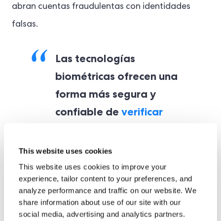
abran cuentas fraudulentas con identidades
falsas.
Las tecnologías
biométricas ofrecen una
forma más segura y
confiable de
verificar
identidades de usuarios
.
This website uses cookies
Además, la autenticación biométrica garantiza
This website uses cookies to improve your
que sólo las personas autorizadas puedan
experience, tailor content to your preferences, and
analyze performance and traffic on our website. We
ejecutar transacciones de alto valor, lo que
share information about use of our site with our
reduce significativamente las posibilidades de
social media, advertising and analytics partners.