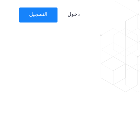
دخول
التسجيل