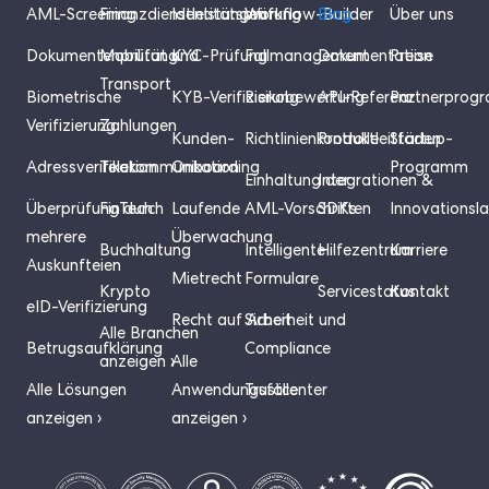
AML-Screening
Finanzdienstleistungen
Identitätsprüfung
Workflow-Builder
Blog
Über uns
Dokumentenprüfung
Mobilität und
KYC-Prüfung
Fallmanagement
Dokumentation
Preise
Transport
Biometrische
KYB-Verifizierung
Risikobewertung
API-Referenz
Partnerprog
Verifizierung
Zahlungen
Kunden-
Richtlinienkontrolle
Produktleitfäden
Startup-
Adressverifikation
Telekommunikation
Onboarding
Programm
Einhaltung der
Integrationen &
Überprüfung durch
FinTech
Laufende
AML-Vorschriften
SDKs
Innovationsl
mehrere
Überwachung
Buchhaltung
Intelligente
Hilfezentrum
Karriere
Auskunfteien
Mietrecht
Formulare
Krypto
Servicestatus
Kontakt
eID-Verifizierung
Recht auf Arbeit
Sicherheit und
Alle Branchen
Betrugsaufklärung
Compliance
anzeigen ›
Alle
Alle Lösungen
Anwendungsfälle
Trustcenter
anzeigen ›
anzeigen ›