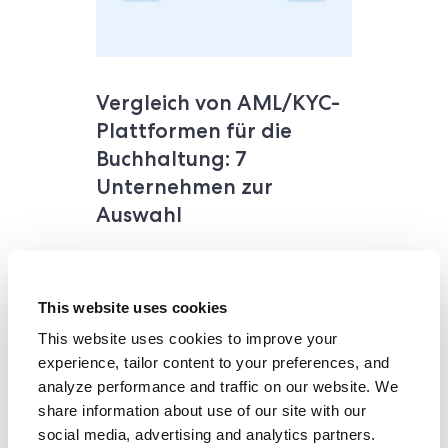
Vergleich von AML/KYC-
Plattformen für die
Buchhaltung: 7
Unternehmen zur
Auswahl
Kenne deinen Kunden
This website uses cookies
Wirtschaftsprüfungsgesellschaften
This website uses cookies to improve your
benötigen maßgeschneiderte
experience, tailor content to your preferences, and
AML/KYC-Lösungen aufgrund
analyze performance and traffic on our website. We
der spezifischen Transaktions-
share information about use of our site with our
und Verhaltensrisiken in diesem
social media, advertising and analytics partners.