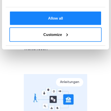
Sektor. Daher müssen
Wirtschaftsprüfer einen
gezielten Vergleich von
Allow all
AML/KYC-Plattformen
durchführen, um die beste
Lösung auszuwählen.
Customize
Weiterlesen
Anleitungen