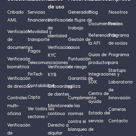
de uso
Cribado
Servicios
Generador
Blog
Nosotros
AML
financieros
Verificación
de flujos de
Documentación
Precios
de
trabajo
Verificación
Movilidad y
Referencia de
Programa
identidad
de
transporte
Gestión de
la API
de socios
documentos
Verificación
casos
Pagos
Guías de
Programa
KYC
Verificación
Puntuación
Telecomunicaciones
productos
para
biométrica
Verificación
de riesgo
Startups
FinTech
Integraciones y
KYB
Verificación
Garantía de
SDK
Laboratorio
Contabilidad
de dirección
Onboarding
póliza
de
Centro de
de clientes
Cripto
Controles
Cumplimiento
Innovación
ayuda
multi-
Monitoreo
de las
Ver todos los
Carreras
Estado del
oficina
continuo
normas
sectores ›
servicio
Contacto
contra el
Verificación
Derecho a
blanqueo de
de
alquilar