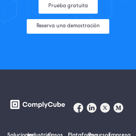
Prueba gratuita
Reserva una demostración
Soluciones
Industrias
Casos
Plataforma
Recursos
Empresa