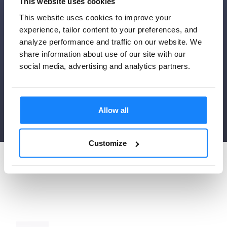
This website uses cookies
(
AAMVA
) es una organización sin fines de
This website uses cookies to improve your
lucro en los EE. UU. que tiene como objetivo
experience, tailor content to your preferences, and
desarrollar políticas de administración de
analyze performance and traffic on our website. We
vehículos y seguridad en las carreteras. La
share information about use of our site with our
organización incluye administradores y
social media, advertising and analytics partners.
ejecutivos de vehículos motorizados y de
aplicación de la ley de 50 estados, el Distrito
de Colombia y partes de Canadá.
Allow all
Customize