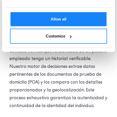
DOMICILIO
Comprobante de
Allow all
domicilio (PoA)
Customize
Nuestra verificación de comprobante de
domicilio verifica que la identidad de un posible
empleado tenga un historial verificable.
Nuestro motor de decisiones extrae datos
pertinentes de los documentos de prueba de
domicilio (POA) y los compara con los detalles
proporcionados y la geolocalización. Este
proceso exhaustivo garantiza la autenticidad y
continuidad de la identidad del individuo.