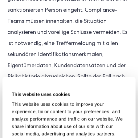
sanktionierten Person eingeht. Compliance-
Teams müssen innehalten, die Situation
analysieren und voreilige Schlüsse vermeiden. Es
ist notwendig, eine Treffermeldung mit allen
sekundären Identifikationsmerkmalen,
Eigentümerdaten, Kundendatensätzen und der
Risikohistorie abzugleichen. Sollte der Fall nach
ersten Untersuchungen weiterhin unklar sein,
This website uses cookies
muss der Kunde einen klar definierten
This website uses cookies to improve your
Eskalationsprozess einleiten.
experience, tailor content to your preferences, and
analyze performance and traffic on our website. We
share information about use of our site with our
social media, advertising and analytics partners.