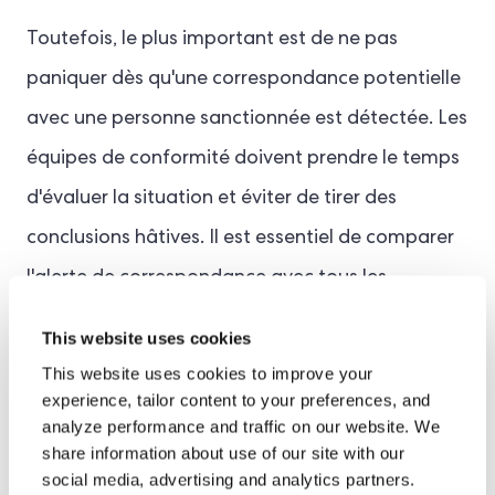
Toutefois, le plus important est de ne pas
paniquer dès qu'une correspondance potentielle
avec une personne sanctionnée est détectée. Les
équipes de conformité doivent prendre le temps
d'évaluer la situation et éviter de tirer des
conclusions hâtives. Il est essentiel de comparer
l'alerte de correspondance avec tous les
identifiants secondaires, les données de
This website uses cookies
propriété, les dossiers clients et l'historique des
This website uses cookies to improve your
risques. De plus, si la correspondance reste
experience, tailor content to your preferences, and
analyze performance and traffic on our website. We
ambiguë après une enquête préliminaire, le client
share information about use of our site with our
doit opter pour une procédure d'escalade des
social media, advertising and analytics partners.