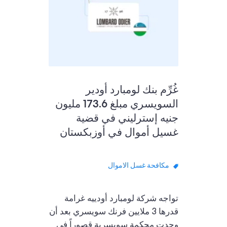
غُرِّم بنك لومبارد أودير
السويسري مبلغ 173.6 مليون
جنيه إسترليني في قضية
غسيل أموال في أوزبكستان
مكافحة غسل الاموال
تواجه شركة لومبارد أودييه غرامة
قدرها 3 ملايين فرنك سويسري بعد أن
وجدت محكمة سويسرية قصوراً في