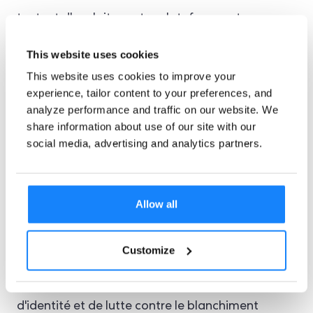
tentent d'exploiter notre plateforme, et nous
investissons continuellement dans des systèmes
This website uses cookies
et des équipes à la pointe de la technologie pour
This website uses cookies to improve your
experience, tailor content to your preferences, and
garder une longueur d'avance sur les menaces en
analyze performance and traffic on our website. We
constante évolution. ”.
share information about use of our site with our
social media, advertising and analytics partners.
Allow all
Abonnez-vous à ComplyCube
Bulletin
Customize
d'information Trust Edition
, Nous y explorons les
principales évolutions en matière de vérification
d'identité et de lutte contre le blanchiment