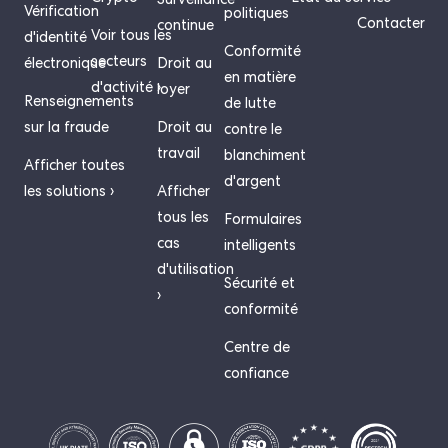
Surveillance
Vérification
politiques
Contacter
continue
Voir tous les
d'identité
Conformité
secteurs
électronique
Droit au
en matière
d'activité ›
loyer
Renseignements
de lutte
sur la fraude
Droit au
contre le
travail
blanchiment
Afficher toutes
d'argent
les solutions ›
Afficher
tous les
Formulaires
cas
intelligents
d'utilisation
Sécurité et
›
conformité
Centre de
confiance