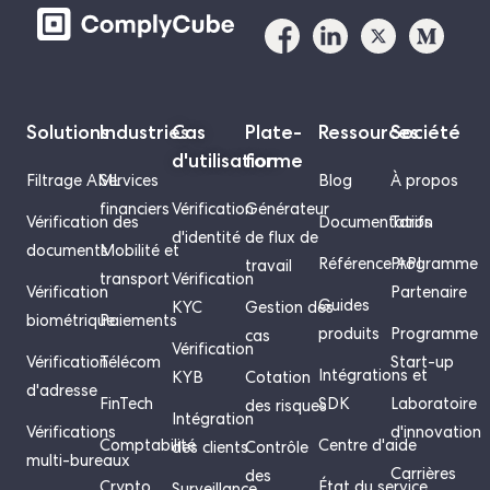
Solutions
Industries
Cas
Plate-
Ressources
Société
d'utilisation
forme
Filtrage AML
Services
Blog
À propos
financiers
Vérification
Générateur
Vérification des
Documentation
Tarifs
d'identité
de flux de
documents
Mobilité et
Référence API
Programme
travail
transport
Vérification
Vérification
Partenaire
Guides
KYC
Gestion des
biométrique
Paiements
produits
Programme
cas
Vérification
Vérification
Télécom
Start-up
Intégrations et
KYB
Cotation
d'adresse
FinTech
SDK
Laboratoire
des risques
Intégration
Vérifications
d'innovation
Comptabilité
Centre d'aide
des clients
Contrôle
multi-bureaux
Carrières
des
Crypto
État du service