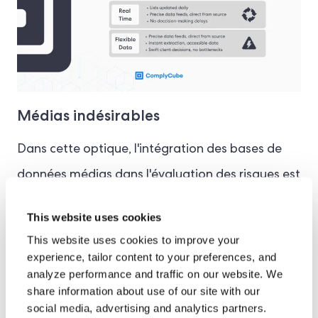
Médias indésirables
Dans cette optique, l'intégration des bases de
données médias dans l'évaluation des risques est
un élément fondamental des stratégies de veille
This website uses cookies
actuelles. Les processus de surveillance continue
This website uses cookies to improve your
les plus performants s'appuient sur des
experience, tailor content to your preferences, and
analyze performance and traffic on our website. We
partenariats avec des milliers de médias afin de
share information about use of our site with our
constituer une solution complète de veille
social media, advertising and analytics partners.