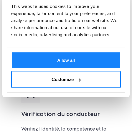
This website uses cookies to improve your
Royaume-Uni et antifraude pour une
experience, tailor content to your preferences, and
évaluation précise des risques clients.
analyze performance and traffic on our website. We
Basez vos décisions sur nos scores de
share information about use of our site with our
social media, advertising and analytics partners.
profil DIATF améliorés.
Voir la solution
Allow all
Customize
Vérification du conducteur
Vérifiez l'identité, la compétence et la