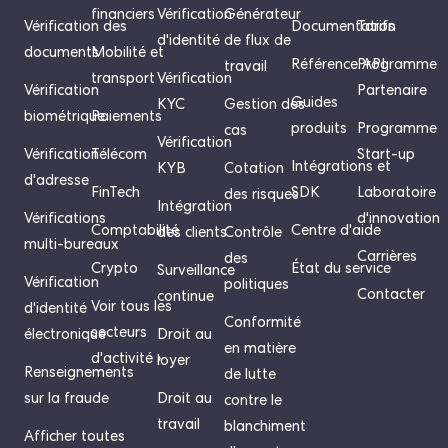
financiers
Vérification
Générateur
Vérification des
Documentation
Tarifs
d'identité
de flux de
documents
Mobilité et
Référence API
Programme
travail
transport
Vérification
Vérification
Partenaire
Guides
KYC
Gestion des
biométrique
Paiements
produits
Programme
cas
Vérification
Vérification
Télécom
Start-up
Intégrations et
KYB
Cotation
d'adresse
FinTech
SDK
Laboratoire
des risques
Intégration
Vérifications
d'innovation
Comptabilité
Centre d'aide
des clients
Contrôle
multi-bureaux
Carrières
des
Crypto
État du service
Surveillance
Vérification
politiques
Contacter
continue
Voir tous les
d'identité
Conformité
secteurs
électronique
Droit au
en matière
d'activité ›
loyer
Renseignements
de lutte
sur la fraude
Droit au
contre le
travail
blanchiment
Afficher toutes