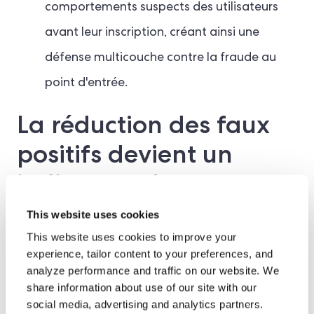
comportements suspects des utilisateurs
avant leur inscription, créant ainsi une
défense multicouche contre la fraude au
point d'entrée.
La réduction des faux
positifs devient un
indicateur de
performance au niveau
This website uses cookies
du conseil
This website uses cookies to improve your
experience, tailor content to your preferences, and
d'administration
analyze performance and traffic on our website. We
share information about use of our site with our
social media, advertising and analytics partners.
L'un des principaux défis des logiciels de lutte