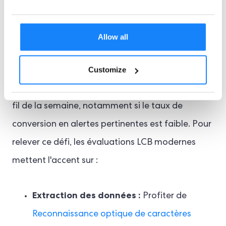
contre le blanchiment d'argent (LCB) réside dans
la gestion du volume de faux positifs, qui peut
Allow all
fortement solliciter les ressources de conformité.
Customize
De plus, cela peut entraîner une moindre
efficacité dans la détection des risques réels au
fil de la semaine, notamment si le taux de
conversion en alertes pertinentes est faible. Pour
relever ce défi, les évaluations LCB modernes
mettent l'accent sur :
Extraction des données :
Profiter de
Reconnaissance optique de caractères