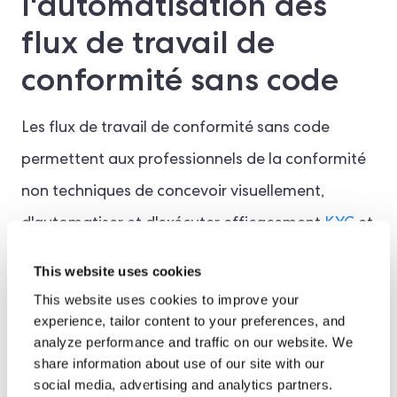
l'automatisation des
flux de travail de
conformité sans code
Les flux de travail de conformité sans code
permettent aux professionnels de la conformité
non techniques de concevoir visuellement,
d'automatiser et d'exécuter efficacement
KYC
et
les programmes de lutte contre le blanchiment
This website uses cookies
d'argent sans écrire une seule ligne de code.
This website uses cookies to improve your
Grâce à l'automatisation, les équipes de
experience, tailor content to your preferences, and
analyze performance and traffic on our website. We
conformité peuvent mieux contrôler les
share information about use of our site with our
processus internes, tels que l'audit et la gestion
social media, advertising and analytics partners.