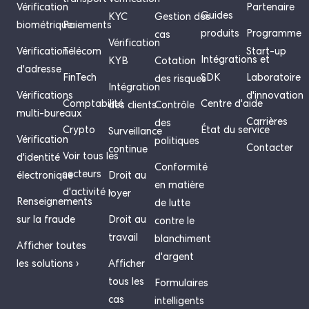
transport
Vérification
Vérification
Partenaire
Guides
KYC
Gestion des
biométrique
Paiements
produits
Programme
cas
Vérification
Vérification
Télécom
Start-up
Intégrations et
KYB
Cotation
d'adresse
FinTech
SDK
Laboratoire
des risques
Intégration
Vérifications
d'innovation
Comptabilité
Centre d'aide
des clients
Contrôle
multi-bureaux
Carrières
des
Crypto
État du service
Surveillance
Vérification
politiques
Contacter
continue
Voir tous les
d'identité
Conformité
secteurs
électronique
Droit au
en matière
d'activité ›
loyer
Renseignements
de lutte
sur la fraude
Droit au
contre le
travail
blanchiment
Afficher toutes
d'argent
les solutions ›
Afficher
tous les
Formulaires
cas
intelligents