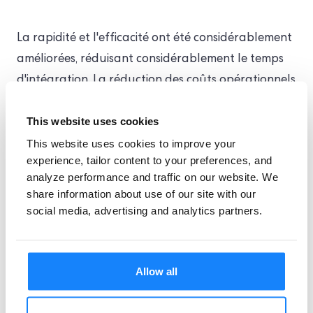
La rapidité et l'efficacité ont été considérablement
améliorées, réduisant considérablement le temps
d'intégration. La réduction des coûts opérationnels
a également été notable, et le processus
This website uses cookies
d'intégration a pu gérer sans problème un grand
This website uses cookies to improve your
nombre de nouveaux utilisateurs. L'amélioration
experience, tailor content to your preferences, and
du respect des réglementations en matière de
analyze performance and traffic on our website. We
lutte contre le blanchiment d'argent et de
share information about use of our site with our
connaissance du client (KYC) a été un facteur de
social media, advertising and analytics partners.
réussite majeur dans la mise en œuvre de la
nouvelle solution, réduisant ainsi le risque de
pénalités pour non-conformité.
Allow all