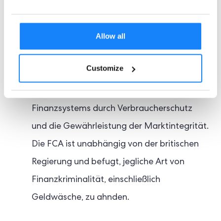
Finanzaufsichtsbehörde (FCA):
Die FCA
Allow all
ist die Regulierungsbehörde für die
Finanzdienstleistungsbranche im
Customize
Vereinigten Königreich. Ihr Zweck ist die
Aufrechterhaltung des britischen
Finanzsystems durch Verbraucherschutz
und die Gewährleistung der Marktintegrität.
Die FCA ist unabhängig von der britischen
Regierung und befugt, jegliche Art von
Finanzkriminalität, einschließlich
Geldwäsche, zu ahnden.