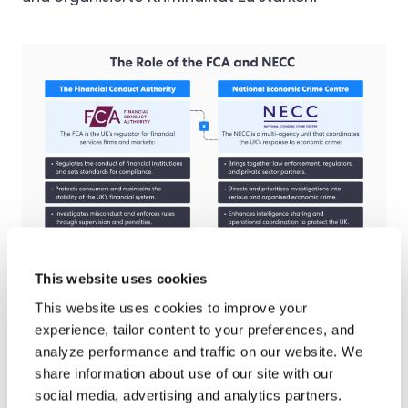
This website uses cookies
Obwohl die FCA und das NECC unterschiedliche
This website uses cookies to improve your
Ziele verfolgen, besteht das Ziel weiterhin darin,
experience, tailor content to your preferences, and
das britische Finanzsystem zu stabilisieren und
analyze performance and traffic on our website. We
share information about use of our site with our
zu schützen.
social media, advertising and analytics partners.